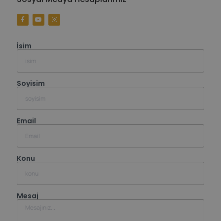
İsim
Soyisim
Email
Konu
Mesaj