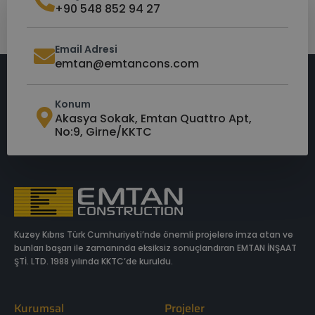
+90 548 852 94 27
Email Adresi
emtan@emtancons.com
Konum
Akasya Sokak, Emtan Quattro Apt,
No:9, Girne/KKTC
Kuzey Kıbrıs Türk Cumhuriyeti’nde önemli projelere imza atan ve
bunları başarı ile zamanında eksiksiz sonuçlandıran
EMTAN İNŞAAT
ŞTİ. LTD. 1988 yılında KKTC’de kuruldu.
Kurumsal
Projeler