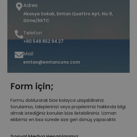
Adres
Akasya Sokak, Emtan Quattro Apt, No:9,
Girne/KKTC
Telefon
+90 548 852 94 27
Mail
emtan@emtancons.com
Form için;
Formu doldurarak bize kolayca ulaşabilirsiniz.
Sorularınızı, taleplerinizi veya projelerimiz hakkında bilgi
almak istediğiniz konuları bize iletebilirsiniz. Uzman
ekibimiz en kısa sürede size geri dönüş yapacaktır.
Sosyal Medya Hesaplarımız