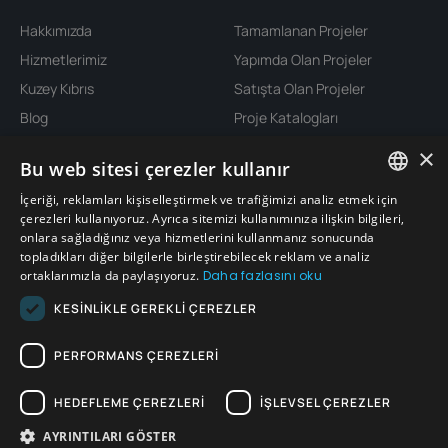
Hakkımızda
Tamamlanan Projeler
Hizmetlerimiz
Yapımda Olan Projeler
Kuzey Kıbrıs
Satışta Olan Projeler
Blog
Proje Katalogları
İletişim
×
Bu web sitesi çerezler kullanır
Konum
İçeriği, reklamları kişiselleştirmek ve trafiğimizi analiz etmek için
ENGLISH
çerezleri kullanıyoruz. Ayrıca sitemizi kullanımınıza ilişkin bilgileri,
onlara sağladığınız veya hizmetlerini kullanmanız sonucunda
TURKISH
topladıkları diğer bilgilerle birleştirebilecek reklam ve analiz
ortaklarımızla da paylaşıyoruz.
Daha fazlasını oku
GERMAN
KESINLIKLE GEREKLI ÇEREZLER
RUSSIAN
PERFORMANS ÇEREZLERI
HEDEFLEME ÇEREZLERI
İŞLEVSEL ÇEREZLER
AYRINTILARI GÖSTER