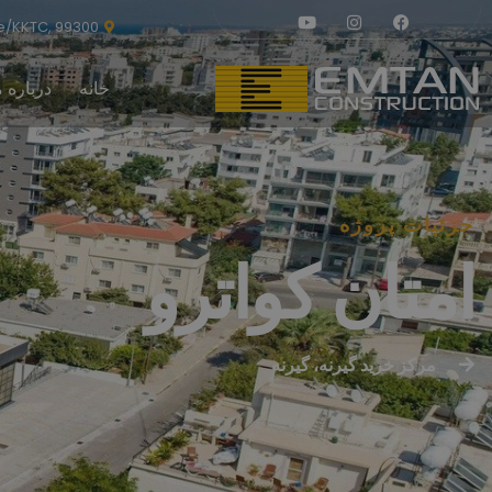
ne/KKTC, 99300
خانه
درباره م
جزئیات پروژه
امتان کواترو
مرکز خرید گیرنه، گیرنه