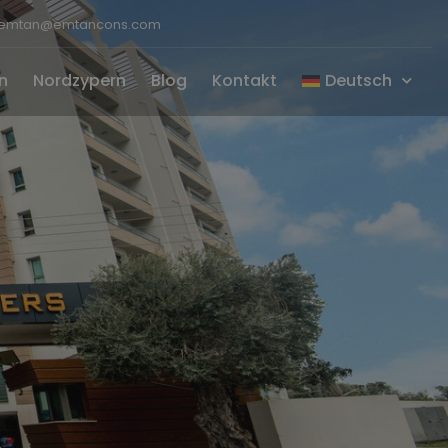
emtan@emtancons.com
n
Nordzypern
Blog
Kontakt
Deutsch