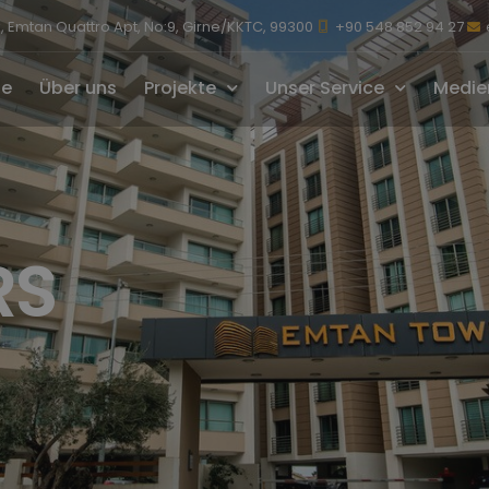
 Emtan Quattro Apt, No:9, Girne/KKTC, 99300
+90 548 852 94 27
te
Über uns
Projekte
Unser Service
Medie
RS